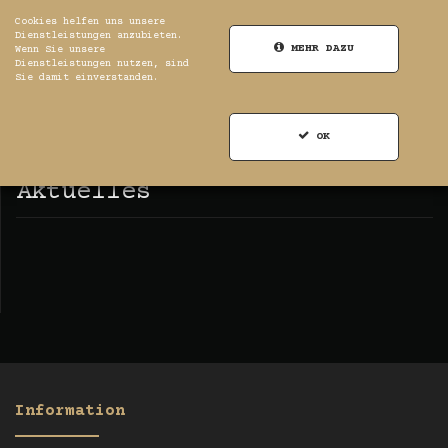
Cookies helfen uns unsere
Dienstleistungen anzubieten.
MEHR DAZU
Wenn Sie unsere
Dienstleistungen nutzen, sind
Sie damit einverstanden.
0
Registrierung
Anmelden
OK
RSS
Aktuelles
Information