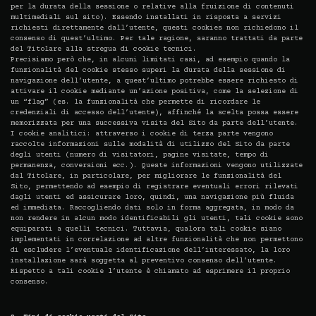
per la durata della sessione o relative alla fruizione di contenuti
multimediali sul sito). Essendo installati in risposta a servizi
richiesti direttamente dall’utente, questi cookies non richiedono il
consenso di quest’ultimo. Per tale ragione, saranno trattati da parte
del Titolare alla stregua di cookie tecnici.
Precisiamo però che, in alcuni limitati casi, ad esempio quando la
funzionalità del cookie stesso superi la durata della sessione di
navigazione dell’utente, a quest’ultimo potrebbe essere richiesto di
attivare il cookie mediante un’azione positiva, come la selezione di
un “flag” (es. la funzionalità che permette di ricordare le
credenziali di accesso dell’utente), affinché la scelta possa essere
memorizzata per una successiva visita del Sito da parte dell’utente.
I cookie analitici: attraverso i cookie di terza parte vengono
raccolte informazioni sulle modalità di utilizzo del Sito da parte
degli utenti (numero di visitatori, pagine visitate, tempo di
permanenza, conversioni ecc.). Queste informazioni vengono utilizzate
dal Titolare, in particolare, per migliorare le funzionalità del
Sito, permettendo ad esempio di registrare eventuali errori rilevati
dagli utenti ed assicurare loro, quindi, una navigazione più fluida
ed immediata. Raccogliendo dati solo in forma aggregata, in modo da
non rendere in alcun modo identificabili gli utenti, tali cookie sono
equiparati a quelli tecnici. Tuttavia, qualora tali cookie siano
implementati in correlazione ad altre funzionalità che non permettono
di escludere l’eventuale identificazione dell’interessato, la loro
installazione sarà soggetta al preventivo consenso dell’utente.
Rispetto a tali cookie l’utente è chiamato ad esprimere il proprio
consenso.