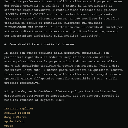
le proprie preferenze in merito all’installazione sul proprio browser
dei cookie opzionali. A tal fine, l’utente ha la possibilità di
accettarne complessivamente l’installazione cliccando sul pulsante
‘ACCETTA TUTTI I COOKIE’ o di rifiutarla cliccando sul pulsante
“RIFIUTA I COOKIE”. Alternativamente, si può scegliere la specifica
tipologia di cookie da installare, cliccando sul pulsante
“IMPOSTAZIONI DEI COOKIE”. Si sottolinea che il comando di switch per
attivare o disattivare un determinato tipo di cookie è programmato
per impostazione predefinita sulla modalità ‘Disattivo’.
4. Come disabilitare i cookie dal browser
In linea con quanto previsto dalla normativa applicabile, con
particolare riguardo alle modalità semplificate con cui ciascun
utente può manifestare la propria volontà di non vedere installata
una o più specifiche tipologie di cookie non necessari (vale a dire
esercitare l’opt-out), l’utente potrà modificare in qualsiasi momento
il consenso, se già rilasciato, all’installazione dei singoli cookie
opzionali grazie all’apposito pannello accessibile al par. 3 della
presente informativa.
Ad ogni modo, se lo desidera, l’utente può gestire i cookie anche
direttamente attraverso le impostazioni del suo browser, secondo le
modalità indicate ai seguenti link:
Internet Explorer
Mozilla Firefox
Google Chrome
Apple Safari
Opera