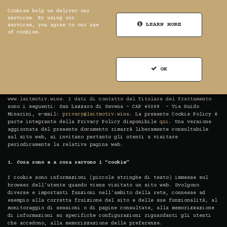
Cookies help us deliver our
services. By using our
LEARN MORE
services, you agree to our use
of cookies.
0
Register
Log in
Cookie policy
OK
La presente informativa è resa dalla
Leitmotiv Wine di Pasquale
Fiore
, Titolare del trattamento, in relazione al sito web:
www.leitmotiv.wine. I dati di contatto del Titolare del Trattamento
sono i seguenti: San Lazzaro di Savena – CAP 40068 – Via Guido
Minarini, e-mail:
privacy@leitmotiv.wine
. La presente Cookie Policy è
parte integrante della Privacy Policy disponibile
qui
. Una versione
aggiornata del presente documento rimarrà liberamente consultabile
sul sito web, si invitano pertanto gli utenti a visitare
periodicamente la relativa pagina web.
1. Cosa sono e a cosa servono i “cookie”
I cookie sono informazioni (piccole stringhe di testo) immesse sul
browser dell’utente quando viene visitato un sito web. Svolgono
diverse e importanti funzioni nell'ambito della rete, connesse ad
esempio alla corretta fruizione del sito e delle sue funzionalità, al
monitoraggio di sessioni o di pagine consultate, alla memorizzazione
di informazioni su specifiche configurazioni riguardanti gli utenti
che accedono, alla memorizzazione delle preferenze.