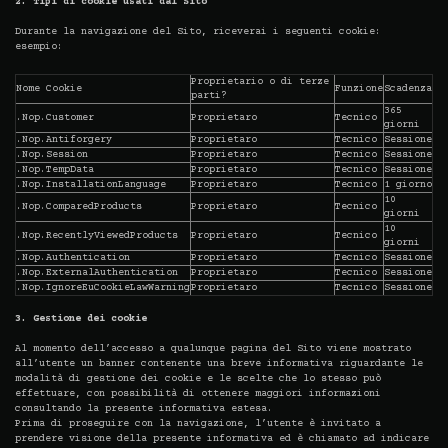
2. Tipi di cookie usati dal Sito
Durante la navigazione del Sito, riceverai i seguenti cookie:
esempio:
Proprietario o di terze
Nome Cookie
Funzione
Scadenza
parti?
365
.Nop.Customer
Proprietaro
Tecnico
giorni
.Nop.Antiforgery
Proprietaro
Tecnico
Sessione
.Nop.Session
Proprietaro
Tecnico
Sessione
.Nop.TempData
Proprietaro
Tecnico
Sessione
.Nop.InstallationLanguage
Proprietaro
Tecnico
1 giorno
10
.Nop.ComparedProducts
Proprietaro
Tecnico
giorni
10
.Nop.RecentlyViewedProducts
Proprietaro
Tecnico
giorni
.Nop.Authentication
Proprietaro
Tecnico
Sessione
.Nop.ExternalAuthentication
Proprietaro
Tecnico
Sessione
.Nop.IgnoreEuCookieLawWarning
Proprietaro
Tecnico
Sessione
3. Gestione dei cookie
Al momento dell’accesso a qualunque pagina del Sito viene mostrato
all’utente un banner contenente una breve informativa riguardante le
modalità di gestione dei cookie e le scelte che lo stesso può
effettuare, con possibilità di ottenere maggiori informazioni
consultando la presente informativa estesa.
Prima di proseguire con la navigazione, l’utente è invitato a
prendere visione della presente informativa ed è chiamato ad indicare