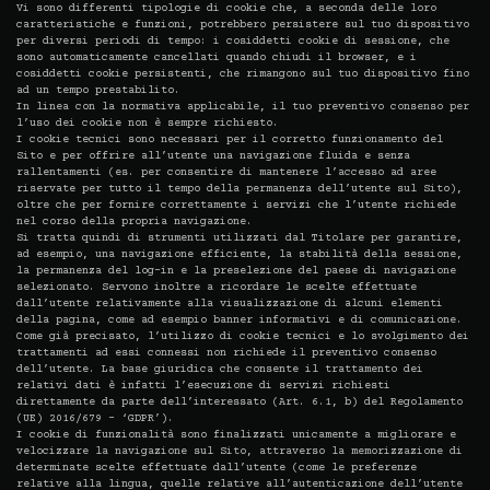
Vi sono differenti tipologie di cookie che, a seconda delle loro
caratteristiche e funzioni, potrebbero persistere sul tuo dispositivo
per diversi periodi di tempo: i cosiddetti cookie di sessione, che
sono automaticamente cancellati quando chiudi il browser, e i
cosiddetti cookie persistenti, che rimangono sul tuo dispositivo fino
ad un tempo prestabilito.
In linea con la normativa applicabile, il tuo preventivo consenso per
l’uso dei cookie non è sempre richiesto.
I cookie tecnici sono necessari per il corretto funzionamento del
Sito e per offrire all’utente una navigazione fluida e senza
rallentamenti (es. per consentire di mantenere l’accesso ad aree
riservate per tutto il tempo della permanenza dell’utente sul Sito),
oltre che per fornire correttamente i servizi che l’utente richiede
nel corso della propria navigazione.
Si tratta quindi di strumenti utilizzati dal Titolare per garantire,
ad esempio, una navigazione efficiente, la stabilità della sessione,
la permanenza del log-in e la preselezione del paese di navigazione
selezionato. Servono inoltre a ricordare le scelte effettuate
dall’utente relativamente alla visualizzazione di alcuni elementi
della pagina, come ad esempio banner informativi e di comunicazione.
Come già precisato, l’utilizzo di cookie tecnici e lo svolgimento dei
trattamenti ad essi connessi non richiede il preventivo consenso
dell’utente. La base giuridica che consente il trattamento dei
relativi dati è infatti l’esecuzione di servizi richiesti
direttamente da parte dell’interessato (Art. 6.1, b) del Regolamento
(UE) 2016/679 – ‘GDPR’).
I cookie di funzionalità sono finalizzati unicamente a migliorare e
velocizzare la navigazione sul Sito, attraverso la memorizzazione di
determinate scelte effettuate dall’utente (come le preferenze
relative alla lingua, quelle relative all’autenticazione dell’utente