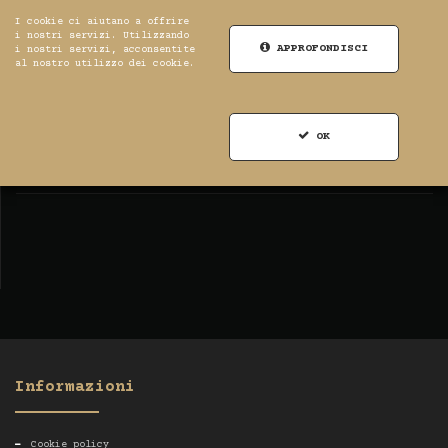
I cookie ci aiutano a offrire
i nostri servizi. Utilizzando
APPROFONDISCI
i nostri servizi, acconsentite
al nostro utilizzo dei cookie.
0
Registrati
Accesso
RSS
OK
Notizie
Informazioni
Cookie policy